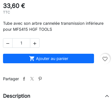
33,60 €
TTC
Tube avec son arbre cannelée transmission inférieure
pour MFS415 HGF TOOLS



Ajouter au panier
favorite_border
Partager
Description