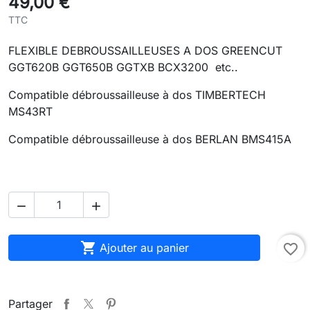
49,00 €
TTC
FLEXIBLE DEBROUSSAILLEUSES A DOS GREENCUT
GGT620B GGT650B GGTXB BCX3200 etc..
Compatible débroussailleuse à dos TIMBERTECH
MS43RT
Compatible débroussailleuse à dos BERLAN BMS415A



Ajouter au panier
favorite_border
Partager