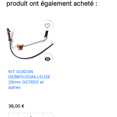
produit ont également acheté :
favorite_border

KIT GUIDON
DEBROUSSAILLEUSE
26mm GGT650 et
autres
39,00 €