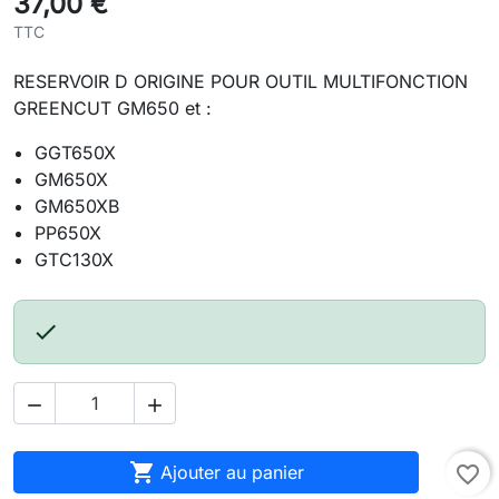
37,00 €
TTC
RESERVOIR D ORIGINE POUR OUTIL MULTIFONCTION
GREENCUT GM650 et :
GGT650X
GM650X
GM650XB
PP650X
GTC130X




Ajouter au panier
favorite_border