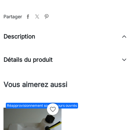
Partager
Description
Détails du produit
Vous aimerez aussi
Réapprovisionnement sous 15 jours ouvrés
favorite_border