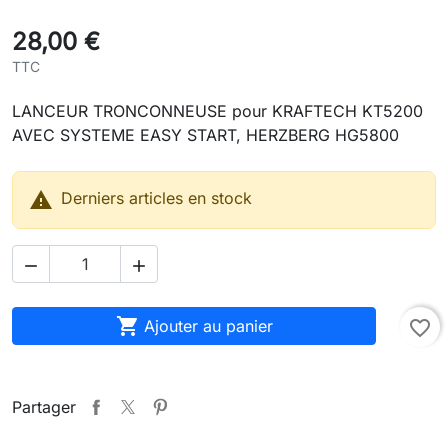
28,00 €
TTC
LANCEUR TRONCONNEUSE pour KRAFTECH KT5200
AVEC SYSTEME EASY START, HERZBERG HG5800

Derniers articles en stock



Ajouter au panier
favorite_border
Partager