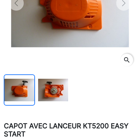
Previous
Next
search
CAPOT AVEC LANCEUR KT5200 EASY
START