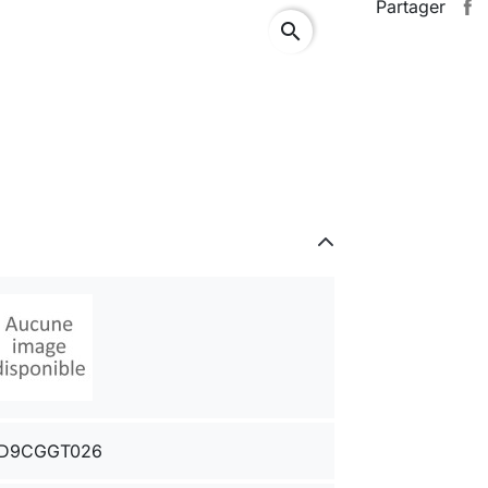
Partager
search
D9CGGT026