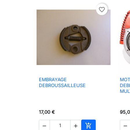
favorite_border
EMBRAYAGE
MOT

Aperçu rapide
DEBROUSSAILLEUSE
DEB
MUL
17,00 €
95,0



