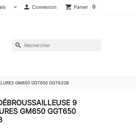

shopping_cart
0
Connexion
Panier
search
ELURES GM650 GGT650 GGT620B
DÉBROUSSAILLEUSE 9
URES GM650 GGT650
B