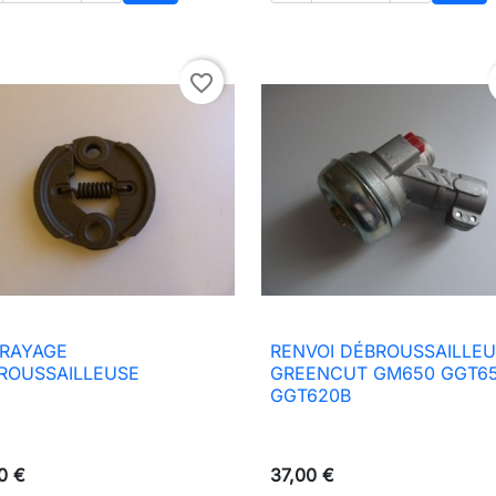
Ajouter au panier
Ajou
favorite_border
RAYAGE
RENVOI DÉBROUSSAILLE

Aperçu rapide

Aperçu rapide
ROUSSAILLEUSE
GREENCUT GM650 GGT6
GGT620B
0 €
37,00 €