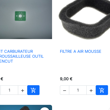
NT CARBURATEUR
FILTRE A AIR MOUSSE

Aperçu rapide

Aperçu rapide
ROUSSAILLEUSE OUTIL
ENCUT
 €
9,00 €





Ajouter au panier
Ajou