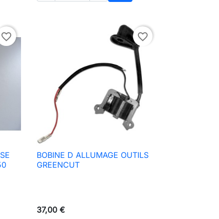
ter au panier
Ajouter au panier
favorite_border
favorite_border
USE
BOBINE D ALLUMAGE OUTILS

Aperçu rapide
50
GREENCUT
37,00 €