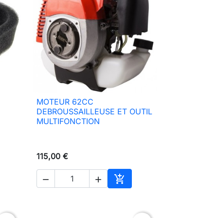
MOTEUR 62CC

Aperçu rapide
DEBROUSSAILLEUSE ET OUTIL
MULTIFONCTION
115,00 €



ter au panier
Ajouter au panier