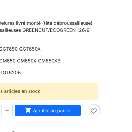
elures livré monté (tête débroussailleuse)
ssailleuses GREENCUT/ECOGREEN (26/9
GGT650 GGT650X
GM650 GM650X GM650XB
GGT620B
s articles en stock

Ajouter au panier
favorite_border
