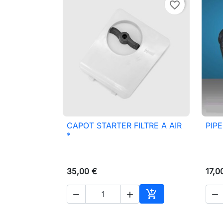
favorite_border
CAPOT STARTER FILTRE A AIR
PIP

Aperçu rapide
*
35,00 €
17,0




Ajouter au panier