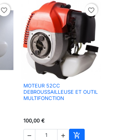
favorite_border
favorite_border
MOTEUR 52CC

Aperçu rapide
DEBROUSSAILLEUSE ET OUTIL
MULTIFONCTION
100,00 €


