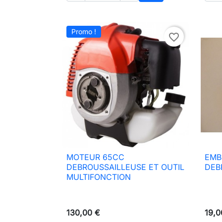
Ajouter au panier
Promo !
favorite_border
MOTEUR 65CC
EMB

Aperçu rapide
DEBROUSSAILLEUSE ET OUTIL
DEB
MULTIFONCTION
130,00 €
19,0