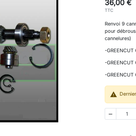
36,00 €
TTC
Renvoi 9 cann
pour débrou
cannelures)
-GREENCUT 
-GREENCUT 
-GREENCUT 

Dernier
