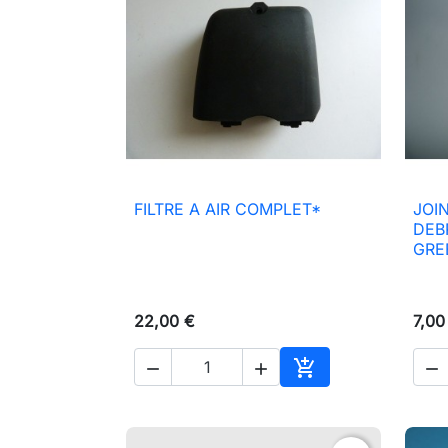
FILTRE A AIR COMPLET*
JOI

Aperçu rapide
DEB
GRE
22,00 €
7,00




Ajouter au panier