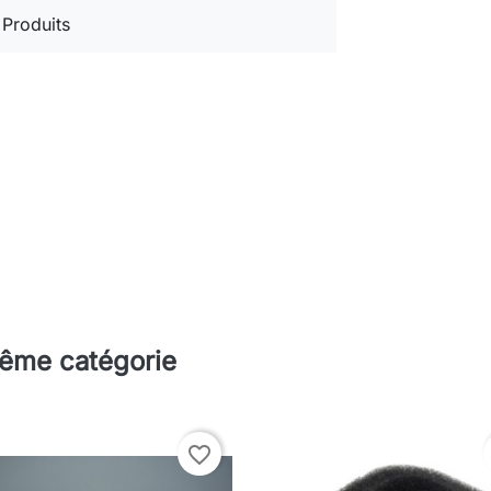
 Produits
même catégorie
favorite_border