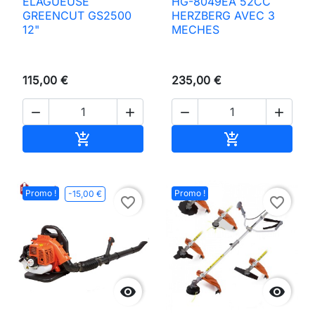
ELAGUEUSE
HG-8049EA 52CC
GREENCUT GS2500
HERZBERG AVEC 3
12"
MECHES
115,00 €
235,00 €




Ajouter au panier
Ajouter au pan


Promo !
Promo !
-15,00 €
favorite_border
favorite_border

