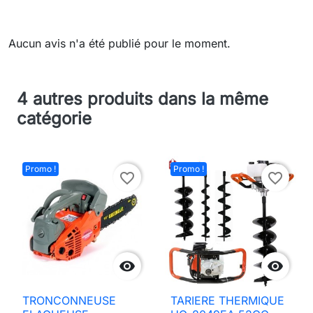
Aucun avis n'a été publié pour le moment.
4 autres produits dans la même
catégorie
Promo !
Promo !
favorite_border
favorite_border


TRONCONNEUSE
TARIERE THERMIQUE