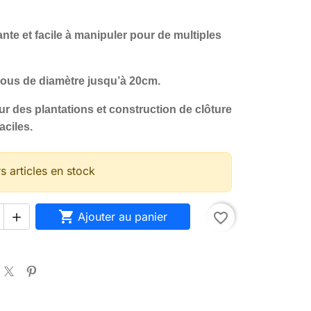
ante et facile à manipuler pour de multiples
rous de diamètre jusqu’à 20cm.
r des plantations et construction de clôture
aciles.
s articles en stock

Ajouter au panier
favorite_border
