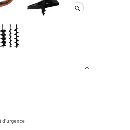
search
t d'urgence