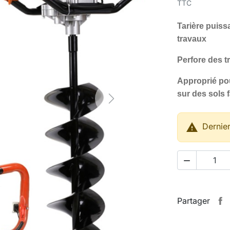
TTC
Tarière puiss
travaux
Perfore des t
Approprié pou
sur des sols f
Next

Dernier

Partager