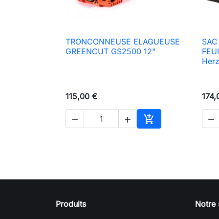
TRONCONNEUSE ELAGUEUSE
SAC

Aperçu rapide
GREENCUT GS2500 12"
FEU
Her
115,00 €
174,




Ajouter au panier
Produits
Notre 