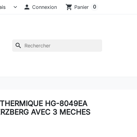

shopping_cart
0
Connexion
Panier
search
 THERMIQUE HG-8049EA
ERZBERG AVEC 3 MECHES