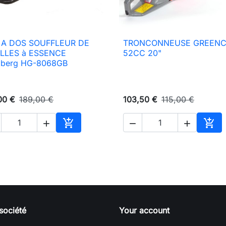
 A DOS SOUFFLEUR DE
TRONCONNEUSE GREEN

Aperçu rapide

Aperçu rapide
ILLES à ESSENCE
52CC 20"
zberg HG-8068GB
00 €
189,00 €
103,50 €
115,00 €





Ajouter au panier
Ajou
société
Your account