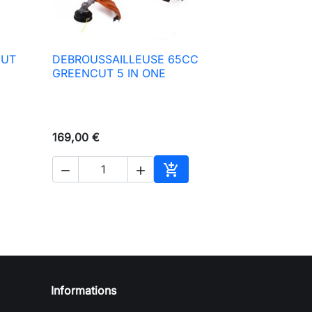
CUT
DEBROUSSAILLEUSE 65CC

Aperçu rapide
GREENCUT 5 IN ONE
169,00 €



ter au panier
Ajouter au panier
Informations