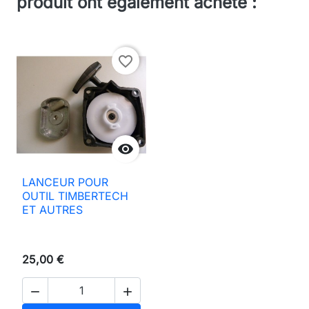
produit ont également acheté :
favorite_border

LANCEUR POUR
OUTIL TIMBERTECH
ET AUTRES
25,00 €

