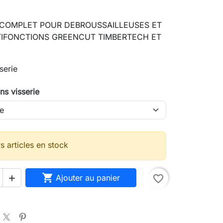
R COMPLET POUR DEBROUSSAILLEUSES ET
TIFONCTIONS GREENCUT TIMBERTECH ET
serie
ns visserie
s articles en stock

Ajouter au panier
favorite_border
