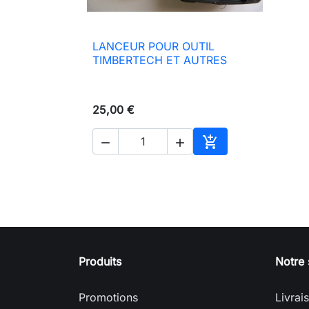
LANCEUR POUR OUTIL

Aperçu rapide
TIMBERTECH ET AUTRES
25,00 €



Ajouter au panier
Produits
Notre 
Promotions
Livrai