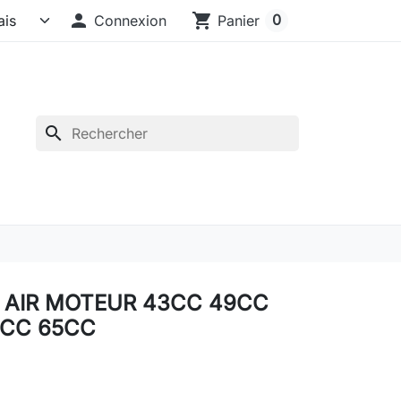

shopping_cart
0
Connexion
Panier
search
A AIR MOTEUR 43CC 49CC
2CC 65CC