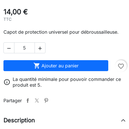
14,00 €
TTC
Capot de protection universel pour débroussailleuse.



Ajouter au panier
favorite_border
La quantité minimale pour pouvoir commander ce

produit est 5.
Partager
Description