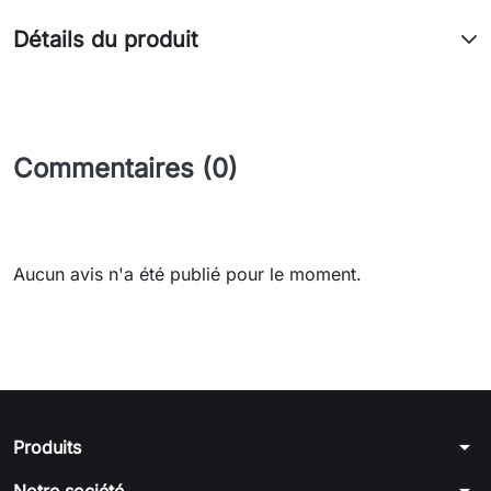
Détails du produit
Commentaires (0)
Aucun avis n'a été publié pour le moment.
arrow_drop_down
Produits
arrow_drop_down
Notre société