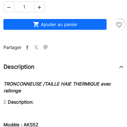



Ajouter au panier
favorite_border
Partager
Description
TRONCONNEUSE /TAILLE HAIE THERMIQUE avec
rallonge

Description:
Modèle : AKS52