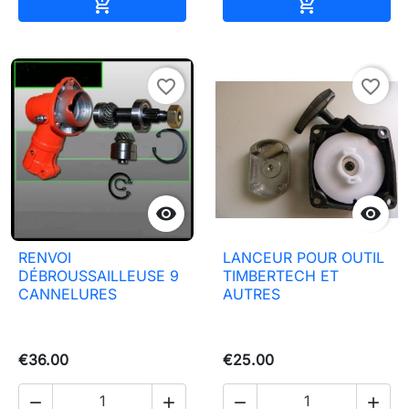
Add to basket
Add to baske


favorite_border
favorite_border


RENVOI
LANCEUR POUR OUTIL
DÉBROUSSAILLEUSE 9
TIMBERTECH ET
CANNELURES
AUTRES
€36.00
€25.00



