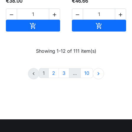
€38.00
€46.66




Add to basket
Add to baske


Showing 1-12 of 111 item(s)
1
2
3
…
10

