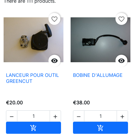
There are 111 products.
favorite_border
favorite_border


LANCEUR POUR OUTIL
BOBINE D'ALLUMAGE
GREENCUT
€20.00
€38.00




Add to basket
Add to baske

