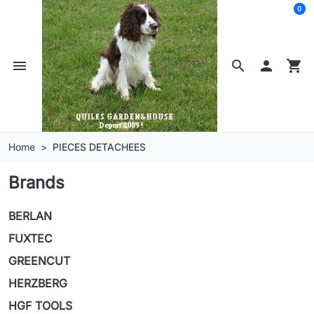
0
menu
search

shopping_cart
Home
PIECES DETACHEES
Brands
BERLAN
FUXTEC
GREENCUT
HERZBERG
HGF TOOLS