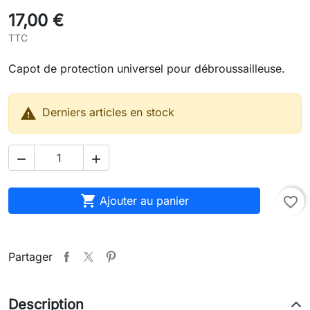
17,00 €
TTC
Capot de protection universel pour débroussailleuse.

Derniers articles en stock



Ajouter au panier
favorite_border
Partager
Description