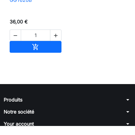
36,00 €


Ajouter au panier

arrow_drop_down
Produits
arrow_drop_down
Notre société
arrow_drop_down
Your account