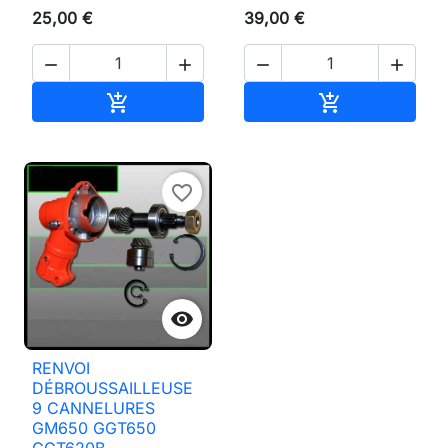
25,00 €
39,00 €




Ajouter au panier
Ajouter au pan


favorite_border

RENVOI
DÉBROUSSAILLEUSE
9 CANNELURES
GM650 GGT650
GGT620B