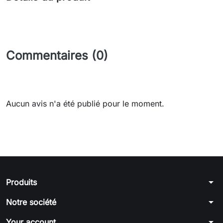
Commentaires (0)
Aucun avis n'a été publié pour le moment.
arrow_drop_down
Produits
arrow_drop_down
Notre société
arrow_drop_down
Your account