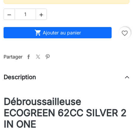



Ajouter au panier
favorite_border
Partager
Description
Débroussailleuse
ECOGREEN 62CC SILVER 2
IN ONE