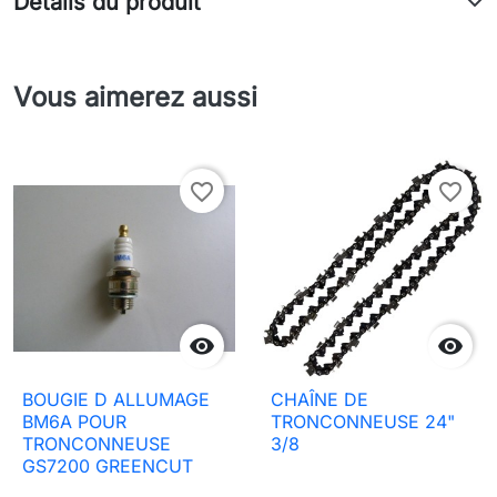
Détails du produit
Vous aimerez aussi
favorite_border
favorite_border


BOUGIE D ALLUMAGE
CHAÎNE DE
BM6A POUR
TRONCONNEUSE 24"
TRONCONNEUSE
3/8
GS7200 GREENCUT