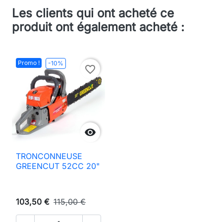
Les clients qui ont acheté ce
produit ont également acheté :
Promo !
-10%
favorite_border

TRONCONNEUSE
GREENCUT 52CC 20"
103,50 €
115,00 €