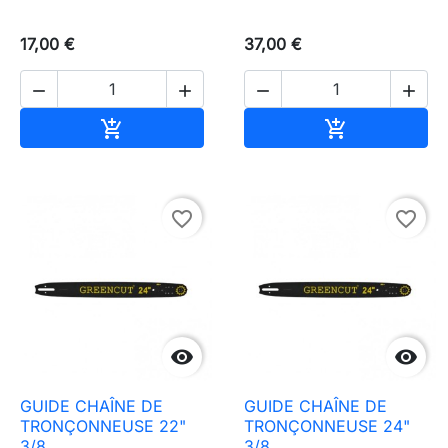
17,00 €
37,00 €




Ajouter au panier
Ajouter au pa


favorite_border
favorite_border


GUIDE CHAÎNE DE
GUIDE CHAÎNE DE
TRONÇONNEUSE 22"
TRONÇONNEUSE 24"
3/8
3/8