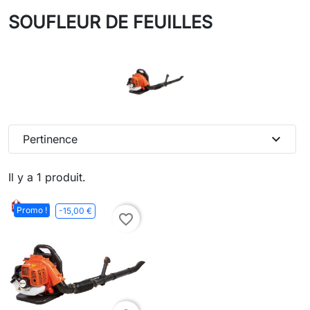
SOUFLEUR DE FEUILLES
expand_more
Pertinence
Il y a 1 produit.
Promo !
-15,00 €
favorite_border