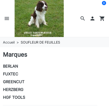
0
menu
search

shopping_cart
Accueil
SOUFLEUR DE FEUILLES
Marques
BERLAN
FUXTEC
GREENCUT
HERZBERG
HGF TOOLS