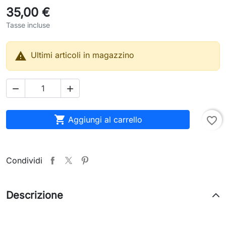
35,00 €
Tasse incluse

Ultimi articoli in magazzino



Aggiungi al carrello
favorite_border
Condividi
Descrizione