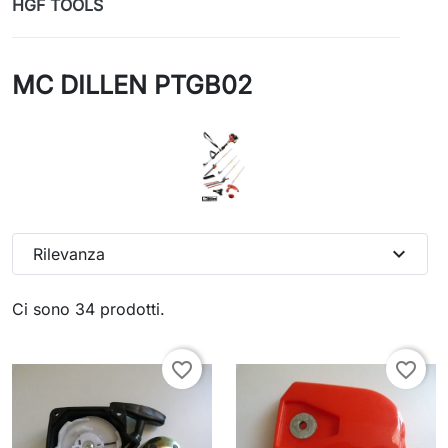
HGF TOOLS
MC DILLEN PTGB02
expand_more
Rilevanza
Ci sono 34 prodotti.
favorite_border
favorite_border