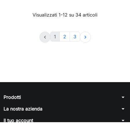
Visualizzati 1-12 su 34 articoli
1
2
3


arrow_drop_down
Prodotti
arrow_drop_down
La nostra azienda
arrow_drop_down
Il tuo account