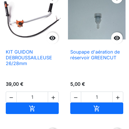


KIT GUIDON
Soupape d'aération de
DEBROUSSAILLEUSE
réservoir GREENCUT
26/28mm
39,00 €
5,00 €




Aggiungi al carrello
Aggiungi al c

