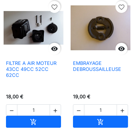
favorite_border
favorite_border


FILTRE A AIR MOTEUR
EMBRAYAGE
43CC 49CC 52CC
DEBROUSSAILLEUSE
62CC
18,00 €
19,00 €




Aggiungi al carrello
Aggiungi al c

