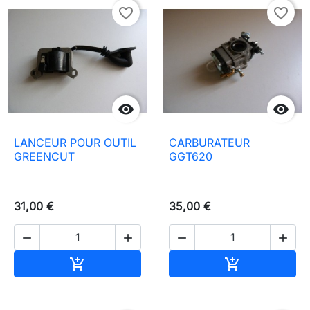
favorite_border
favorite_border


LANCEUR POUR OUTIL
CARBURATEUR
GREENCUT
GGT620
31,00 €
35,00 €




Aggiungi al carrello
Aggiungi al c

