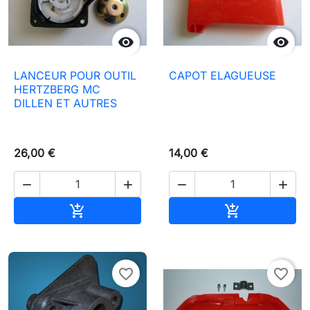


LANCEUR POUR OUTIL
CAPOT ELAGUEUSE
HERTZBERG MC
DILLEN ET AUTRES
26,00 €
14,00 €




Aggiungi al carrello
Aggiungi al c


favorite_border
favorite_border