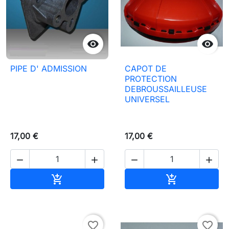


PIPE D' ADMISSION
CAPOT DE
PROTECTION
DEBROUSSAILLEUSE
UNIVERSEL
17,00 €
17,00 €




Aggiungi al carrello
Aggiungi al c


favorite_border
favorite_border