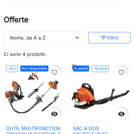
Offerte
expand_more
filter_list
Nome, da A a Z
Filtro
Ci sono 4 prodotti.
Non disponibile
In saldo!
-15%
-15,00 €
favorite_border
favorite_border


OUTIL MULTIFONCTION
SAC A DOS