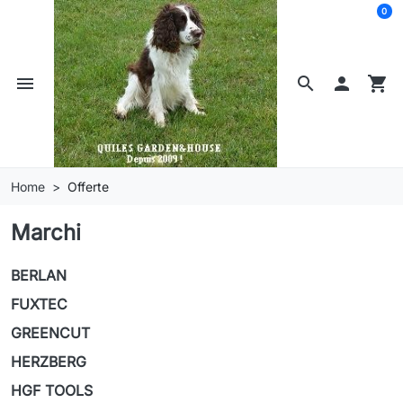
0
menu
search

shopping_cart
Home
Offerte
Marchi
BERLAN
FUXTEC
GREENCUT
HERZBERG
HGF TOOLS