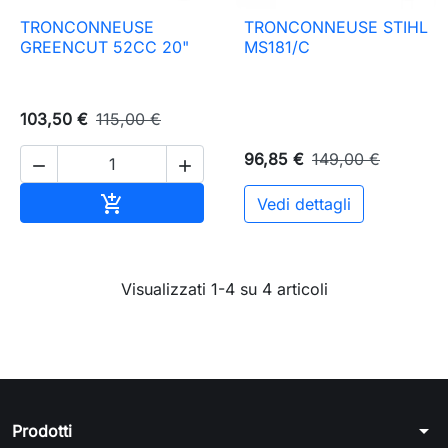
TRONCONNEUSE
TRONCONNEUSE STIHL
GREENCUT 52CC 20"
MS181/C
103,50 €
115,00 €
96,85 €
149,00 €


Aggiungi al carrello

Vedi dettagli
Visualizzati 1-4 su 4 articoli
arrow_drop_down
Prodotti