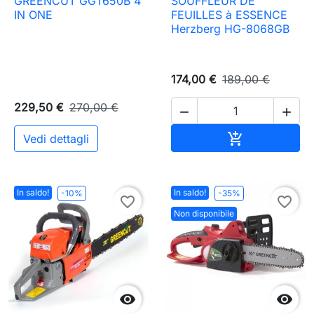
GREENCUT GGT650B 4
SOUFFLEUR DE
IN ONE
FEUILLES à ESSENCE
Herzberg HG-8068GB
174,00 €
189,00 €
229,50 €
270,00 €


Aggiungi al c

Vedi dettagli
In saldo!
In saldo!
-10%
-35%
favorite_border
favorite_border
Non disponibile

