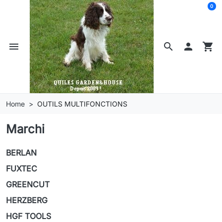
0
menu
search

shopping_cart
Home
OUTILS MULTIFONCTIONS
Marchi
BERLAN
FUXTEC
GREENCUT
HERZBERG
HGF TOOLS