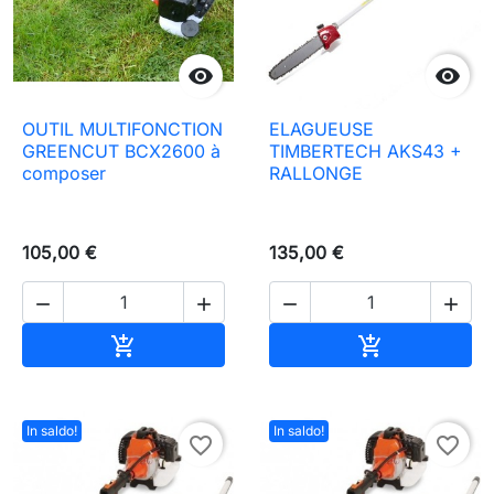


OUTIL MULTIFONCTION
ELAGUEUSE
GREENCUT BCX2600 à
TIMBERTECH AKS43 +
composer
RALLONGE
105,00 €
135,00 €




Aggiungi al carrello
Aggiungi al c


In saldo!
In saldo!
favorite_border
favorite_border