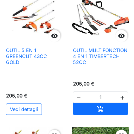


OUTIL 5 EN 1
OUTIL MULTIFONCTION
GREENCUT 43CC
4 EN 1 TIMBERTECH
GOLD
52CC
205,00 €
205,00 €


Aggiungi al c

Vedi dettagli