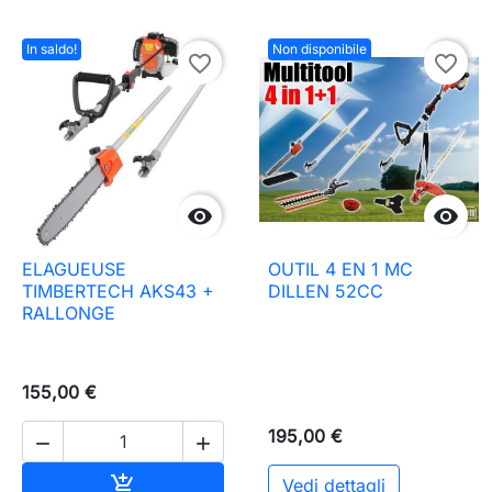
In saldo!
Non disponibile
favorite_border
favorite_border


ELAGUEUSE
OUTIL 4 EN 1 MC
TIMBERTECH AKS43 +
DILLEN 52CC
RALLONGE
155,00 €
195,00 €


Aggiungi al carrello

Vedi dettagli