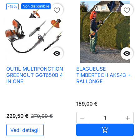
Non disponibile
-15%
favorite_border
favorite_border


OUTIL MULTIFONCTION
ELAGUEUSE
GREENCUT GGT650B 4
TIMBERTECH AKS43 +
IN ONE
RALLONGE
159,00 €
229,50 €
270,00 €


Aggiungi al c

Vedi dettagli