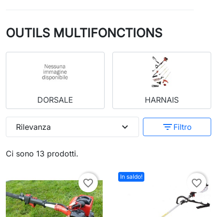
OUTILS MULTIFONCTIONS
DORSALE
HARNAIS
expand_more
filter_list
Rilevanza
Filtro
Ci sono 13 prodotti.
In saldo!
favorite_border
favorite_border