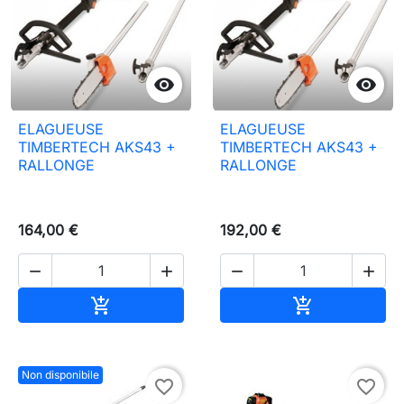


ELAGUEUSE
ELAGUEUSE
TIMBERTECH AKS43 +
TIMBERTECH AKS43 +
RALLONGE
RALLONGE
164,00 €
192,00 €




Aggiungi al carrello
Aggiungi al c


Non disponibile
favorite_border
favorite_border