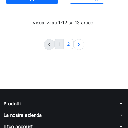
Visualizzati 1-12 su 13 articoli
1
2


arrow_drop_down
Prodotti
arrow_drop_down
La nostra azienda
arrow_drop_down
Il tuo account