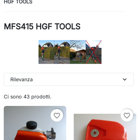
HGF TOOLS
MFS415 HGF TOOLS
expand_more
Rilevanza
Ci sono 43 prodotti.
favorite_border
favorite_border