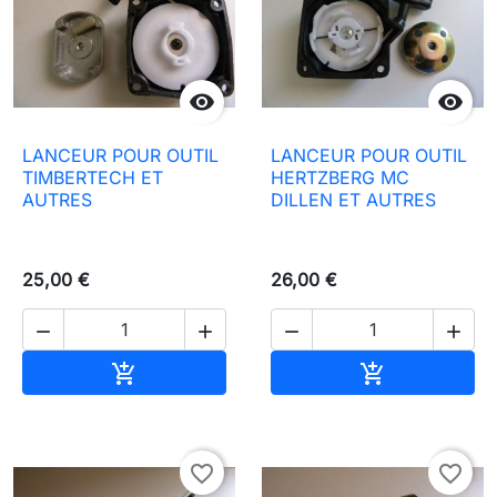


LANCEUR POUR OUTIL
LANCEUR POUR OUTIL
TIMBERTECH ET
HERTZBERG MC
AUTRES
DILLEN ET AUTRES
25,00 €
26,00 €




Aggiungi al carrello
Aggiungi al c


favorite_border
favorite_border