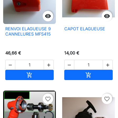


RENVOI ELAGUEUSE 9
CAPOT ELAGUEUSE
CANNELURES MFS415
46,66 €
14,00 €




Aggiungi al carrello
Aggiungi al c


favorite_border
favorite_border