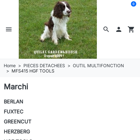
0
menu
search

shopping_cart
Home
PIECES DETACHEES
OUTIL MULTIFONCTION
MFS415 HGF TOOLS
Marchi
BERLAN
FUXTEC
GREENCUT
HERZBERG