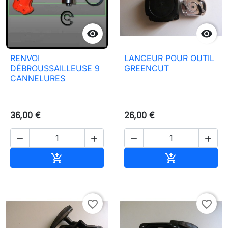


RENVOI
LANCEUR POUR OUTIL
DÉBROUSSAILLEUSE 9
GREENCUT
CANNELURES
36,00 €
26,00 €




Aggiungi al carrello
Aggiungi al c


favorite_border
favorite_border