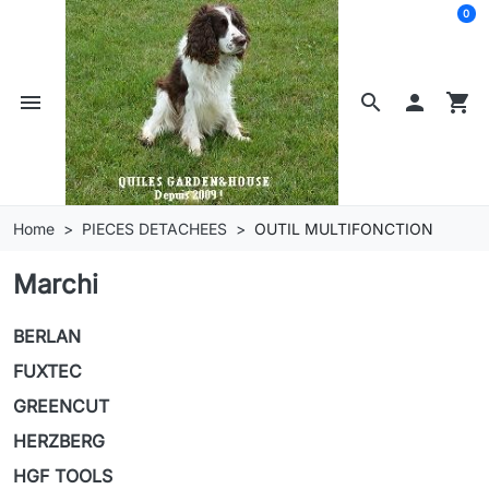
0
menu
search

shopping_cart
Home
PIECES DETACHEES
OUTIL MULTIFONCTION
Marchi
BERLAN
FUXTEC
GREENCUT
HERZBERG
HGF TOOLS