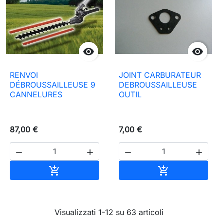


RENVOI
JOINT CARBURATEUR
DÉBROUSSAILLEUSE 9
DEBROUSSAILLEUSE
CANNELURES
OUTIL
87,00 €
7,00 €




Aggiungi al carrello
Aggiungi al c


Visualizzati 1-12 su 63 articoli