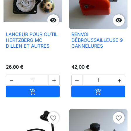


LANCEUR POUR OUTIL
RENVOI
HERTZBERG MC
DÉBROUSSAILLEUSE 9
DILLEN ET AUTRES
CANNELURES
26,00 €
42,00 €




Aggiungi al carrello
Aggiungi al c


favorite_border
favorite_border