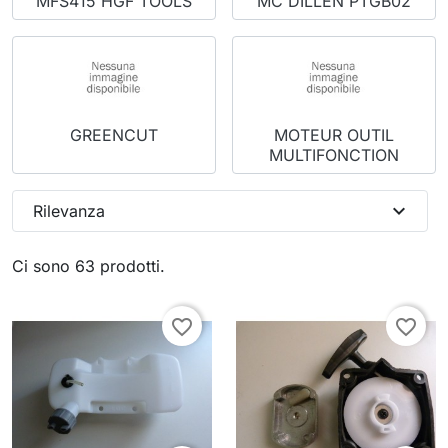
MFS415 HGF TOOLS
MC DILLEN PTGB02
GREENCUT
MOTEUR OUTIL
MULTIFONCTION
expand_more
Rilevanza
Ci sono 63 prodotti.
favorite_border
favorite_border