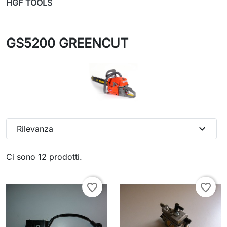
HGF TOOLS
GS5200 GREENCUT
expand_more
Rilevanza
Ci sono 12 prodotti.
favorite_border
favorite_border