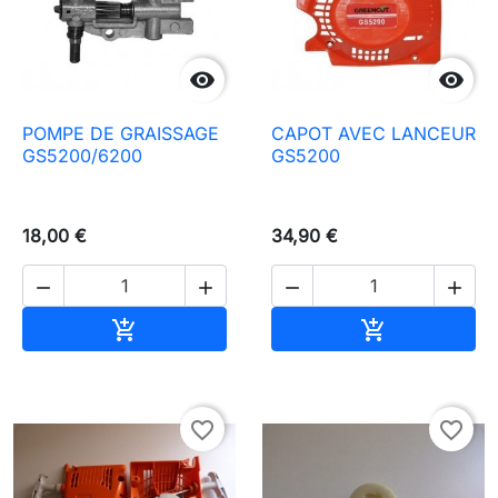


POMPE DE GRAISSAGE
CAPOT AVEC LANCEUR
GS5200/6200
GS5200
18,00 €
34,90 €




Aggiungi al carrello
Aggiungi al c


favorite_border
favorite_border