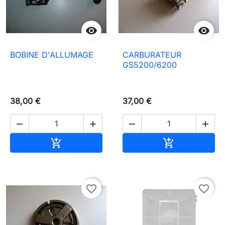


BOBINE D'ALLUMAGE
CARBURATEUR
GS5200/6200
38,00 €
37,00 €




Aggiungi al carrello
Aggiungi al c


favorite_border
favorite_border