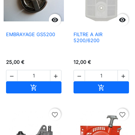


EMBRAYAGE GS5200
FILTRE A AIR
5200/6200
25,00 €
12,00 €




Aggiungi al carrello
Aggiungi al c


favorite_border
favorite_border