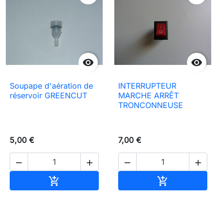


Soupape d'aération de
INTERRUPTEUR
réservoir GREENCUT
MARCHE ARRÊT
TRONCONNEUSE
5,00 €
7,00 €




Aggiungi al carrello
Aggiungi al c

