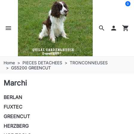
0
menu
search

shopping_cart
Home
PIECES DETACHEES
TRONCONNEUSES
GS5200 GREENCUT
Marchi
BERLAN
FUXTEC
GREENCUT
HERZBERG