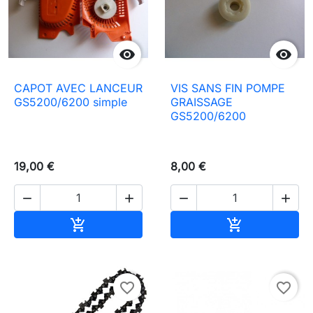


CAPOT AVEC LANCEUR
VIS SANS FIN POMPE
GS5200/6200 simple
GRAISSAGE
GS5200/6200
19,00 €
8,00 €




Aggiungi al carrello
Aggiungi al c


favorite_border
favorite_border