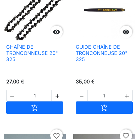


CHAÎNE DE
GUIDE CHAÎNE DE
TRONCONNEUSE 20"
TRONCONNEUSE 20"
325
325
27,00 €
35,00 €




Aggiungi al carrello
Aggiungi al c


favorite_border
favorite_border