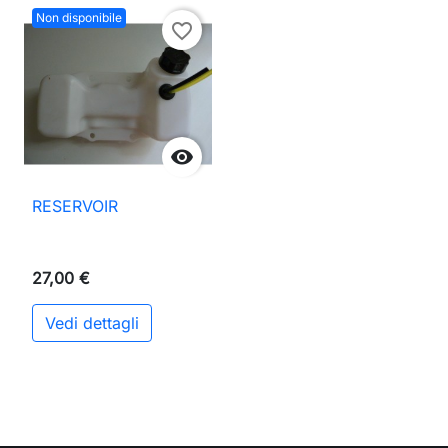
Non disponibile
favorite_border

RESERVOIR
27,00 €
Vedi dettagli