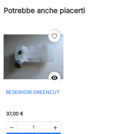
Potrebbe anche piacerti
favorite_border

RESERVOIR GREENCUT
37,00 €

