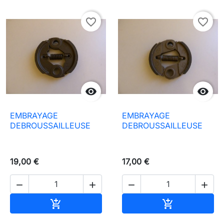
favorite_border
favorite_border


EMBRAYAGE
EMBRAYAGE
DEBROUSSAILLEUSE
DEBROUSSAILLEUSE
19,00 €
17,00 €




Aggiungi al carrello
Aggiungi al c

