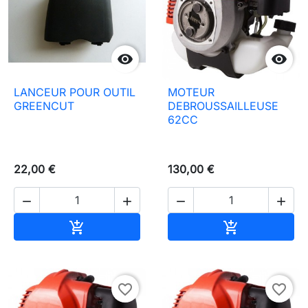


LANCEUR POUR OUTIL
MOTEUR
GREENCUT
DEBROUSSAILLEUSE
62CC
22,00 €
130,00 €




Aggiungi al carrello
Aggiungi al c


favorite_border
favorite_border