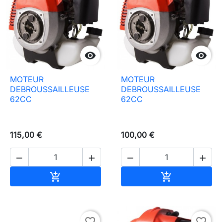


MOTEUR
MOTEUR
DEBROUSSAILLEUSE
DEBROUSSAILLEUSE
62CC
62CC
115,00 €
100,00 €




Aggiungi al carrello
Aggiungi al c


favorite_border
favorite_border