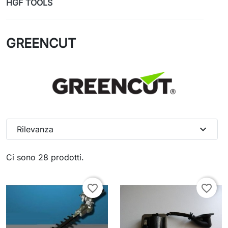
HGF TOOLS
GREENCUT
expand_more
Rilevanza
Ci sono 28 prodotti.
favorite_border
favorite_border