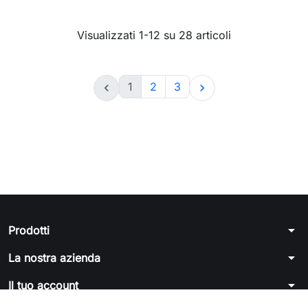
Visualizzati 1-12 su 28 articoli
1
2
3


arrow_drop_down
Prodotti
arrow_drop_down
La nostra azienda
arrow_drop_down
Il tuo account