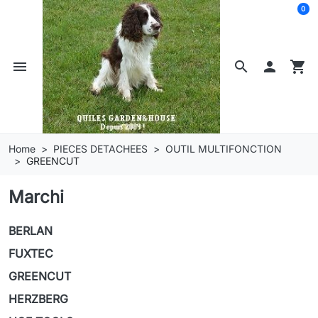
0
menu
search

shopping_cart
Home
PIECES DETACHEES
OUTIL MULTIFONCTION
GREENCUT
Marchi
BERLAN
FUXTEC
GREENCUT
HERZBERG