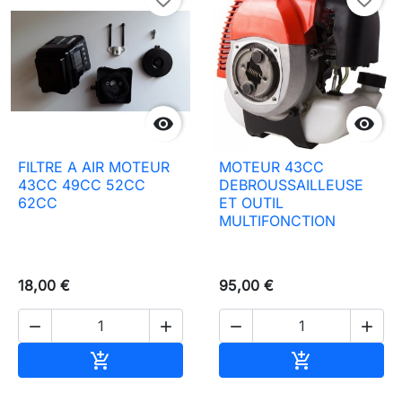


FILTRE A AIR MOTEUR
MOTEUR 43CC
43CC 49CC 52CC
DEBROUSSAILLEUSE
62CC
ET OUTIL
MULTIFONCTION
18,00 €
95,00 €




Aggiungi al carrello
Aggiungi al c

