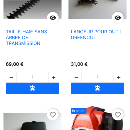


TAILLE HAIE SANS
LANCEUR POUR OUTIL
ARBRE DE
GREENCUT
TRANSMISSION
69,00 €
31,00 €




Aggiungi al carrello
Aggiungi al c


In saldo!
favorite_border
favorite_border