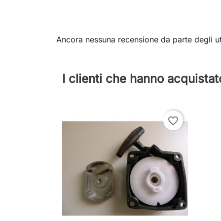
Ancora nessuna recensione da parte degli ut
I clienti che hanno acquist
favorite_border