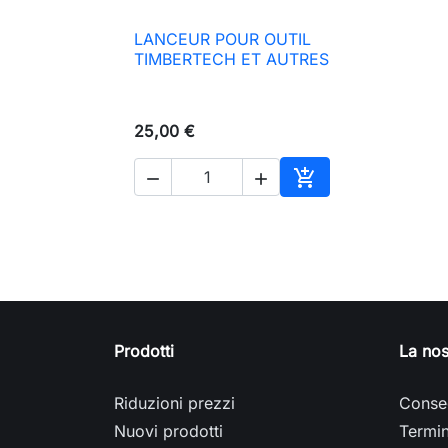
LANCEUR POUR OUTIL

Anteprima
TIMBERTECH ET AUTRES
25,00 €



Aggiungi al carrell
Prodotti
La nos
Riduzioni prezzi
Conse
Nuovi prodotti
Termin