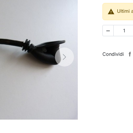

Ultimi 

Condividi
Next