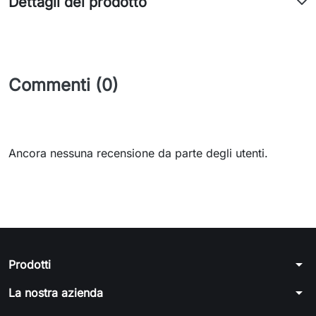
Dettagli del prodotto
Commenti (0)
Ancora nessuna recensione da parte degli utenti.
arrow_drop_down
Prodotti
arrow_drop_down
La nostra azienda