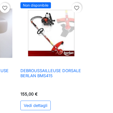
Non disponibile
favorite_border
favorite_border
EUSE
DEBROUSSAILLEUSE DORSALE

Anteprima
BERLAN BMS415
155,00 €
Vedi dettagli
ungi al carrello