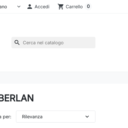

shopping_cart
0
Accedi
Carrello
search
a BERLAN
expand_more
a per:
Rilevanza