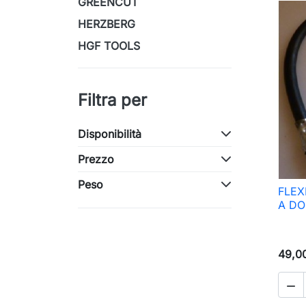
GREENCUT
HERZBERG
HGF TOOLS
Filtra per
Disponibilità
Prezzo
Peso
FLEX
A DO
49,0
