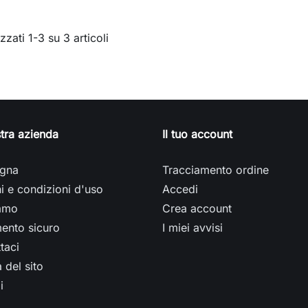
zzati 1-3 su 3 articoli
tra azienda
Il tuo account
gna
Tracciamento ordine
i e condizioni d'uso
Accedi
iamo
Crea account
ento sicuro
I miei avvisi
taci
del sito
i