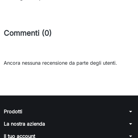
Commenti (0)
Ancora nessuna recensione da parte degli utenti.
arrow_drop_down
Prodotti
arrow_drop_down
La nostra azienda
arrow_drop_down
Il tuo account