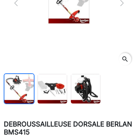
Previous
Next
search
DEBROUSSAILLEUSE DORSALE BERLAN
BMS415