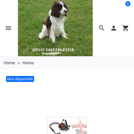
0
menu
search

shopping_cart
Home
Home
Non disponibile