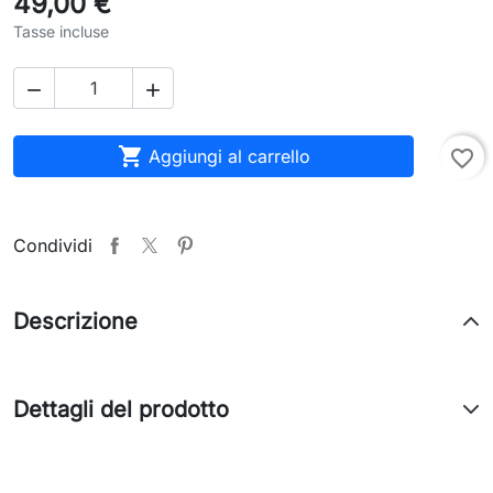
49,00 €
Tasse incluse



Aggiungi al carrello
favorite_border
Condividi
Descrizione
Dettagli del prodotto