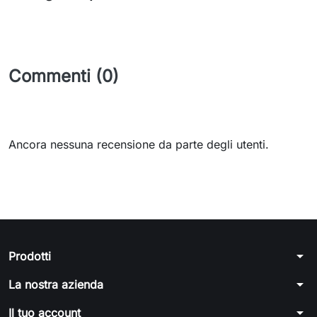
Commenti (0)
Ancora nessuna recensione da parte degli utenti.
arrow_drop_down
Prodotti
arrow_drop_down
La nostra azienda
arrow_drop_down
Il tuo account