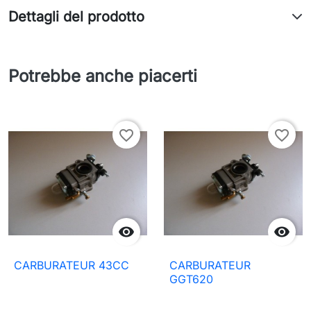
Dettagli del prodotto
Potrebbe anche piacerti
favorite_border
favorite_border


CARBURATEUR 43CC
CARBURATEUR
GGT620