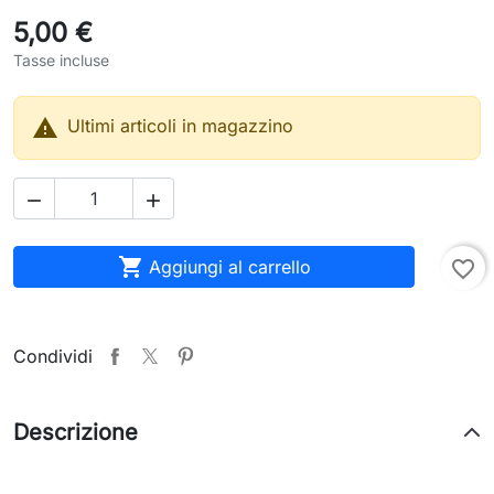
5,00 €
Tasse incluse

Ultimi articoli in magazzino



Aggiungi al carrello
favorite_border
Condividi
Descrizione