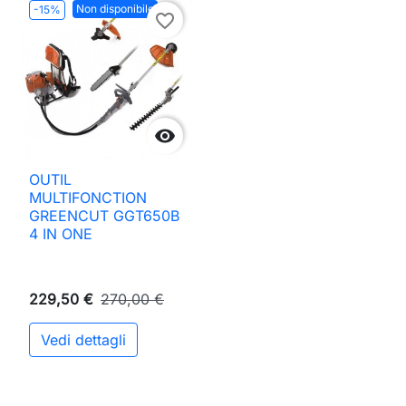
Non disponibile
-15%
favorite_border

OUTIL
MULTIFONCTION
GREENCUT GGT650B
4 IN ONE
229,50 €
270,00 €
Vedi dettagli