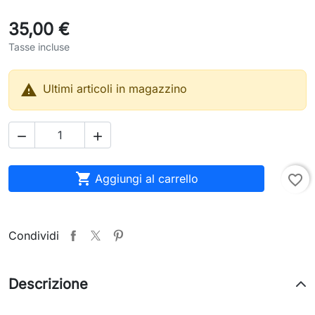
35,00 €
Tasse incluse

Ultimi articoli in magazzino



Aggiungi al carrello
favorite_border
Condividi
Descrizione