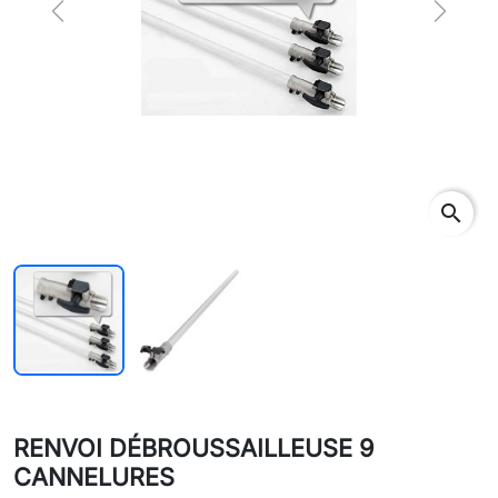
Previous
Next
search
RENVOI DÉBROUSSAILLEUSE 9
CANNELURES