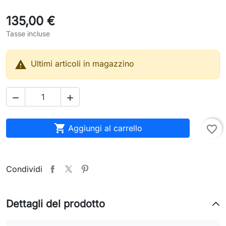
135,00 €
Tasse incluse

Ultimi articoli in magazzino



Aggiungi al carrello
favorite_border
Condividi
Dettagli del prodotto