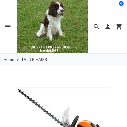
0
menu
search

shopping_cart
Home
TAILLE HAIES