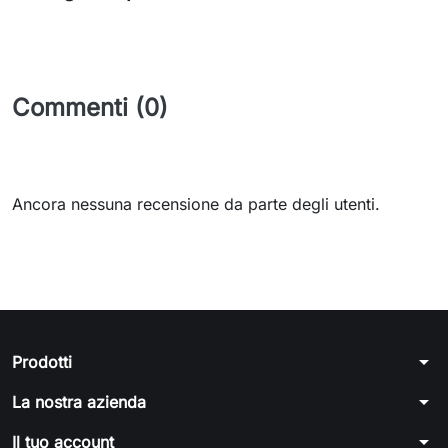
Commenti (0)
Ancora nessuna recensione da parte degli utenti.
arrow_drop_down
Prodotti
arrow_drop_down
La nostra azienda
arrow_drop_down
Il tuo account