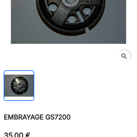
search
EMBRAYAGE GS7200
35,00 €