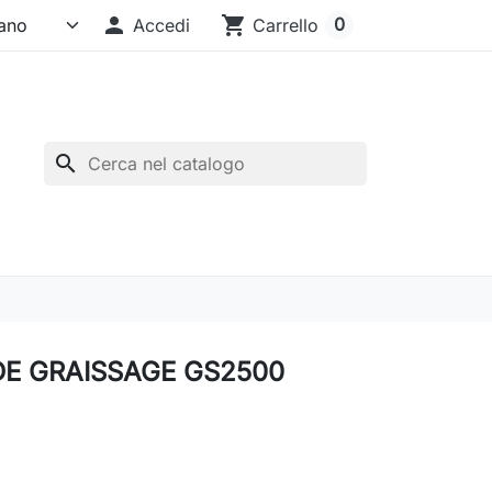

shopping_cart
0
Accedi
Carrello
search
E GRAISSAGE GS2500