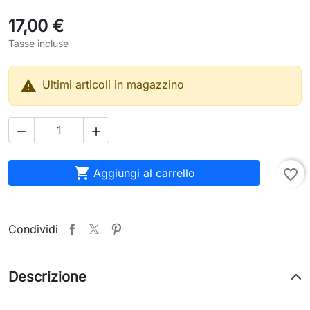
17,00 €
Tasse incluse

Ultimi articoli in magazzino



Aggiungi al carrello
favorite_border
Condividi
Descrizione