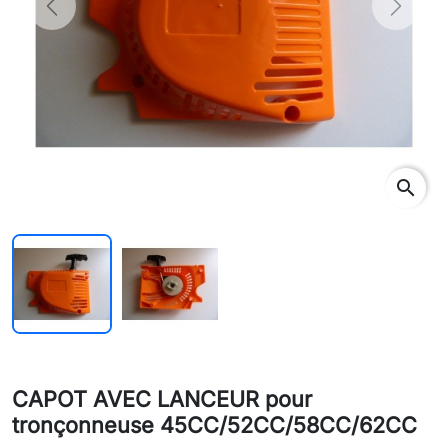
Previous
Next
search
CAPOT AVEC LANCEUR pour
tronçonneuse 45CC/52CC/58CC/62CC