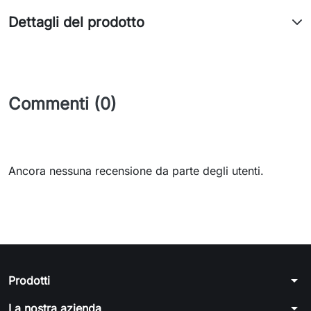
Dettagli del prodotto
Commenti (0)
Ancora nessuna recensione da parte degli utenti.
arrow_drop_down
Prodotti
arrow_drop_down
La nostra azienda