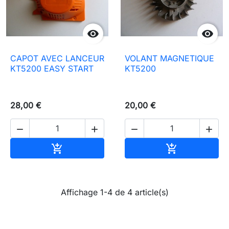


CAPOT AVEC LANCEUR
VOLANT MAGNETIQUE
KT5200 EASY START
KT5200
28,00 €
20,00 €




Ajouter au panier
Ajouter au pa


Affichage 1-4 de 4 article(s)