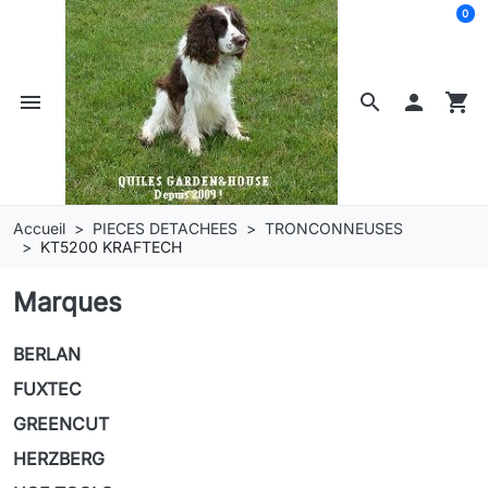
0
menu
search

shopping_cart
Accueil
PIECES DETACHEES
TRONCONNEUSES
KT5200 KRAFTECH
Marques
BERLAN
FUXTEC
GREENCUT
HERZBERG