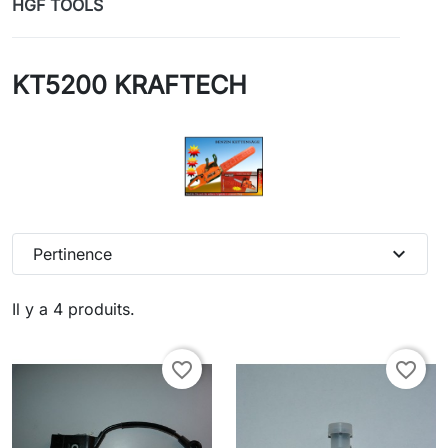
HGF TOOLS
KT5200 KRAFTECH
expand_more
Pertinence
Il y a 4 produits.
favorite_border
favorite_border