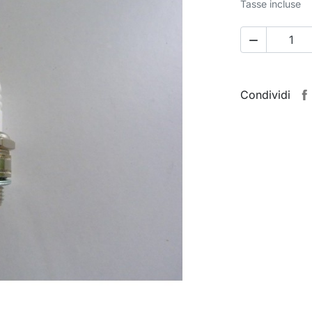
Tasse incluse

Condividi