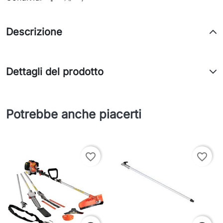
Descrizione
Dettagli del prodotto
Potrebbe anche piacerti
favorite_border
favorite_border