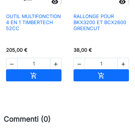


OUTIL MULTIFONCTION
RALLONGE POUR
4 EN 1 TIMBERTECH
BKX3200 ET BCX2600
52CC
GREENCUT
205,00 €
38,00 €




Aggiungi al carrello
Aggiungi al c


Commenti (0)