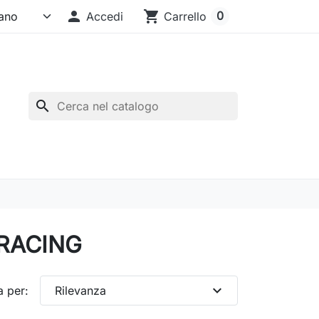

shopping_cart
0
Accedi
Carrello
search
a RACING
expand_more
a per:
Rilevanza