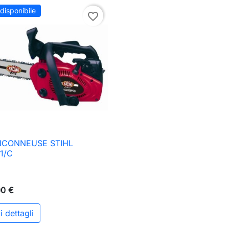
disponibile
favorite_border
CONNEUSE STIHL

Anteprima
1/C
00 €
i dettagli