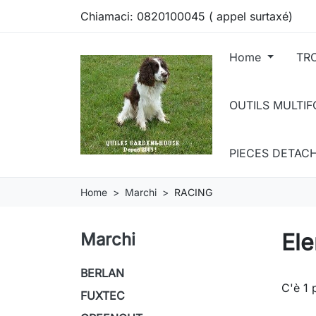
Chiamaci:
0820100045 ( appel surtaxé)
Home
TR
OUTILS MULTI
PIECES DETAC
Home
Marchi
RACING
Ele
Marchi
BERLAN
C'è 1 
FUXTEC