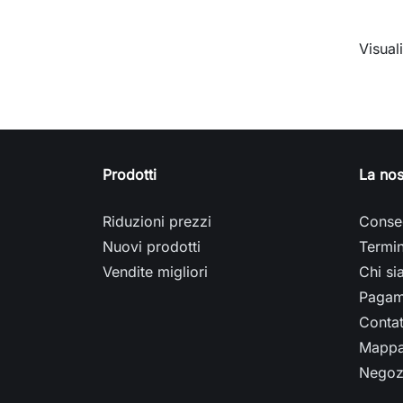
Visuali
Prodotti
La nos
Riduzioni prezzi
Conse
Nuovi prodotti
Termin
Vendite migliori
Chi s
Pagam
Contat
Mappa 
Negoz