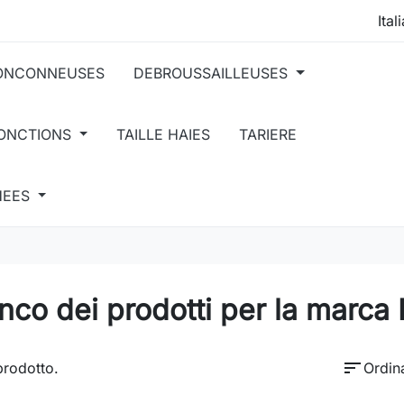
ONCONNEUSES
DEBROUSSAILLEUSES
FONCTIONS
TAILLE HAIES
TARIERE
HEES
nco dei prodotti per la marc
sort
prodotto.
Ordin