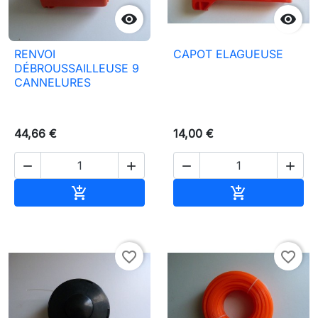


RENVOI
CAPOT ELAGUEUSE
DÉBROUSSAILLEUSE 9
CANNELURES
44,66 €
14,00 €




Aggiungi al carrello
Aggiungi al c


favorite_border
favorite_border