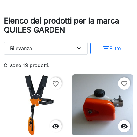
Elenco dei prodotti per la marca
QUILES GARDEN
expand_more
filter_list
Rilevanza
Filtro
Ci sono 19 prodotti.
favorite_border
favorite_border

