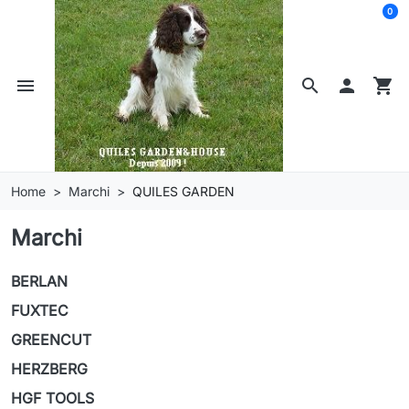
0
menu
search

shopping_cart
Home
Marchi
QUILES GARDEN
Marchi
BERLAN
FUXTEC
GREENCUT
HERZBERG
HGF TOOLS