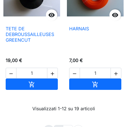


TETE DE
HARNAIS
DEBROUSSAILLEUSES
GREENCUT
19,00 €
7,00 €




Aggiungi al carrello
Aggiungi al c


Visualizzati 1-12 su 19 articoli