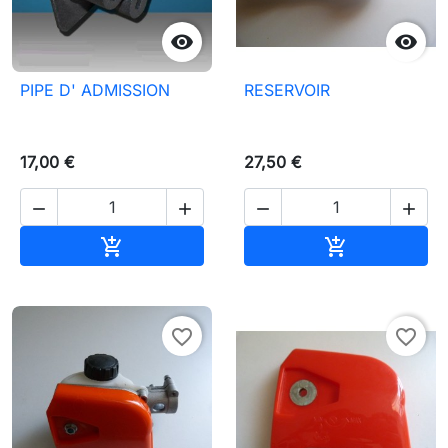


PIPE D' ADMISSION
RESERVOIR
17,00 €
27,50 €




Aggiungi al carrello
Aggiungi al c


favorite_border
favorite_border