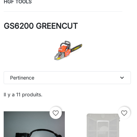
HGF TOOLS
GS6200 GREENCUT
expand_more
Pertinence
Il y a 11 produits.
favorite_border
favorite_border