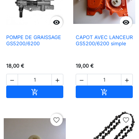


POMPE DE GRAISSAGE
CAPOT AVEC LANCEUR
GS5200/6200
GS5200/6200 simple
18,00 €
19,00 €




Ajouter au panier
Ajouter au pa


favorite_border
favorite_border