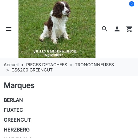
0
menu
search

shopping_cart
Accueil
PIECES DETACHEES
TRONCONNEUSES
GS6200 GREENCUT
Marques
BERLAN
FUXTEC
GREENCUT
HERZBERG