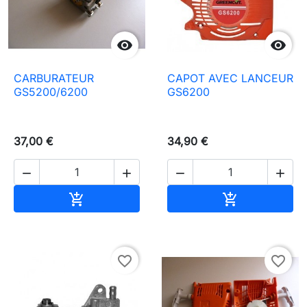


CARBURATEUR
CAPOT AVEC LANCEUR
GS5200/6200
GS6200
37,00 €
34,90 €




Ajouter au panier
Ajouter au pa


favorite_border
favorite_border