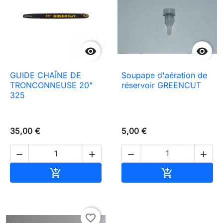


GUIDE CHAÎNE DE
Soupape d'aération de
TRONCONNEUSE 20"
réservoir GREENCUT
325
35,00 €
5,00 €




Ajouter au panier
Ajouter au pa


favorite_border