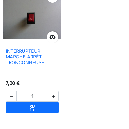

INTERRUPTEUR
MARCHE ARRÊT
TRONCONNEUSE
7,00 €


Ajouter au panier
