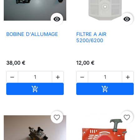


BOBINE D'ALLUMAGE
FILTRE A AIR
5200/6200
38,00 €
12,00 €




Ajouter au panier
Ajouter au pa


favorite_border
favorite_border