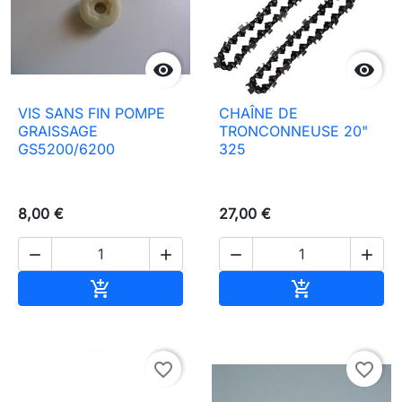


VIS SANS FIN POMPE
CHAÎNE DE
GRAISSAGE
TRONCONNEUSE 20"
GS5200/6200
325
8,00 €
27,00 €




Ajouter au panier
Ajouter au pa


favorite_border
favorite_border