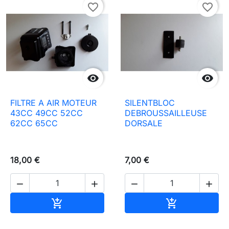
favorite_border
favorite_border


FILTRE A AIR MOTEUR
SILENTBLOC
43CC 49CC 52CC
DEBROUSSAILLEUSE
62CC 65CC
DORSALE
18,00 €
7,00 €




Ajouter au panier
Ajouter au pa

