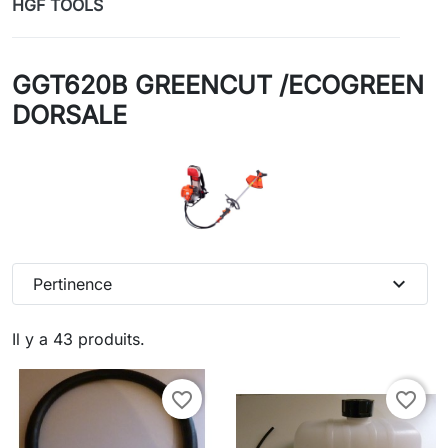
HGF TOOLS
GGT620B GREENCUT /ECOGREEN
DORSALE
expand_more
Pertinence
Il y a 43 produits.
favorite_border
favorite_border