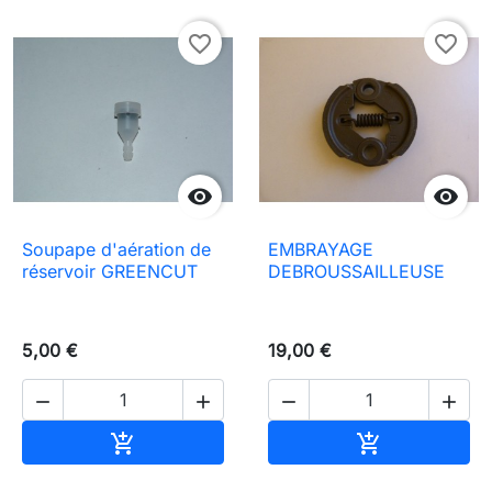
favorite_border
favorite_border


Soupape d'aération de
EMBRAYAGE
réservoir GREENCUT
DEBROUSSAILLEUSE
5,00 €
19,00 €




Ajouter au panier
Ajouter au pa

