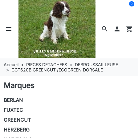
0
menu
search

shopping_cart
Accueil
PIECES DETACHEES
DEBROUSSAILLEUSE
GGT620B GREENCUT /ECOGREEN DORSALE
Marques
BERLAN
FUXTEC
GREENCUT
HERZBERG