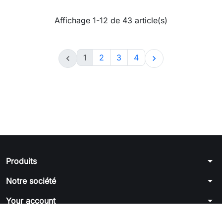
Affichage 1-12 de 43 article(s)
1
2
3
4


arrow_drop_down
Produits
arrow_drop_down
Notre société
arrow_drop_down
Your account
arrow_drop_down
Informations