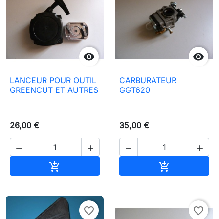


LANCEUR POUR OUTIL
CARBURATEUR
GREENCUT ET AUTRES
GGT620
26,00 €
35,00 €




Ajouter au panier
Ajouter au pa


favorite_border
favorite_border